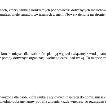
nach, którzy szukają konkretnych podpowiedzi dotyczących maluchów. S
znaleźć wiele tematów związanych z snem. Nowe kategorie na stronie 
skonałe miejsce dla osób, które planują wyjazd związanej z wodą, na
porady dotyczące organizacji wolnego czasu nad rzeką. To miejsce st
orzone dla osób, które szukają stylowych inspiracji do domu, mieszka
iednio dobrane lampy potrafią zmienić każde wnętrze. To przestrzeń dl