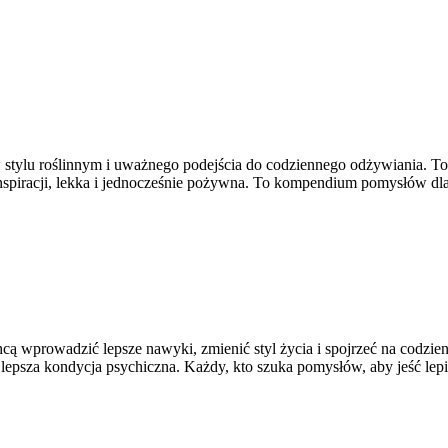
tylu roślinnym i uważnego podejścia do codziennego odżywiania. To pl
nspiracji, lekka i jednocześnie pożywna. To kompendium pomysłów dla
chcą wprowadzić lepsze nawyki, zmienić styl życia i spojrzeć na codz
lepsza kondycja psychiczna. Każdy, kto szuka pomysłów, aby jeść lepi