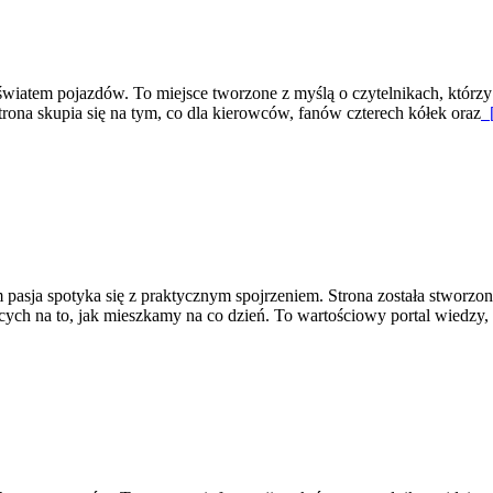
ę światem pojazdów. To miejsce tworzone z myślą o czytelnikach, któr
trona skupia się na tym, co dla kierowców, fanów czterech kółek oraz
[
m pasja spotyka się z praktycznym spojrzeniem. Strona została stworzo
cych na to, jak mieszkamy na co dzień. To wartościowy portal wiedzy