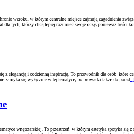
ronie wzroku, w którym centralne miejsce zajmują zagadnienia związan
al dla tych, którzy chcą lepiej rozumieć swoje oczy, ponieważ treści ko
 z elegancją i codzienną inspiracją. To przewodnik dla osób, które cen
nie zamyka się wyłącznie w tej tematyce, bo prowadzi także do porad
[
ne
 tematyce wnętrzarskiej. To przestrzeń, w którym estetyka spotyka si