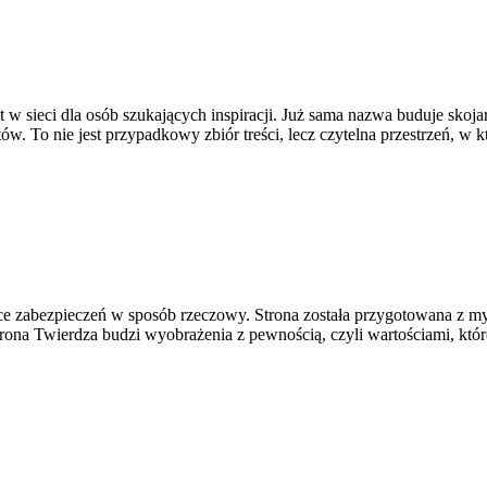
t w sieci dla osób szukających inspiracji. Już sama nazwa buduje skoj
. To nie jest przypadkowy zbiór treści, lecz czytelna przestrzeń, w k
yce zabezpieczeń w sposób rzeczowy. Strona została przygotowana z myśl
hrona Twierdza budzi wyobrażenia z pewnością, czyli wartościami, kt