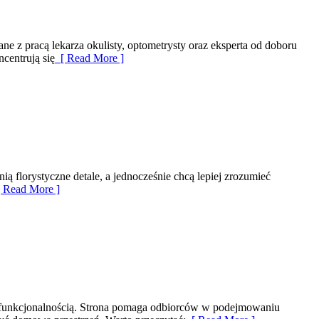
e z pracą lekarza okulisty, optometrysty oraz eksperta od doboru
ncentrują się
[ Read More ]
ią florystyczne detale, a jednocześnie chcą lepiej zrozumieć
 Read More ]
ę z funkcjonalnością. Strona pomaga odbiorców w podejmowaniu