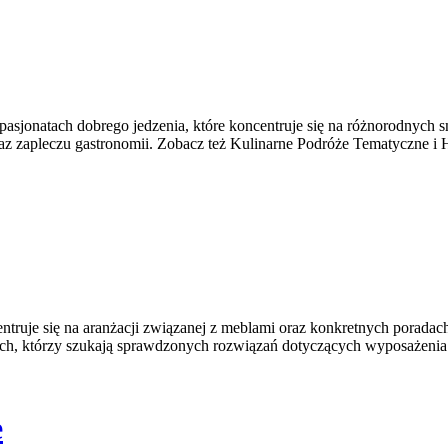
pasjonatach dobrego jedzenia, które koncentruje się na różnorodnych s
oraz zapleczu gastronomii. Zobacz też Kulinarne Podróże Tematyczne i H
ncentruje się na aranżacji związanej z meblami oraz konkretnych poradac
kach, którzy szukają sprawdzonych rozwiązań dotyczących wyposażenia
e