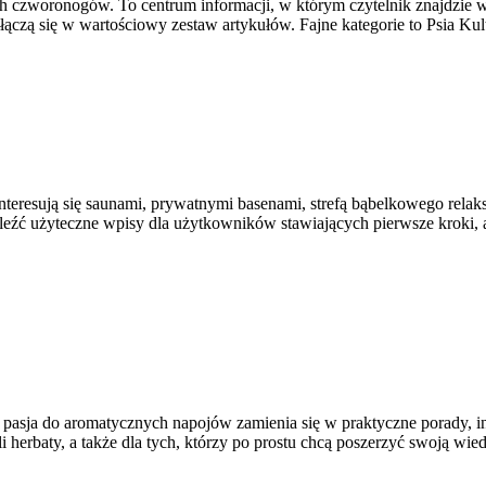
ach czworonogów. To centrum informacji, w którym czytelnik znajdzie w
łączą się w wartościowy zestaw artykułów. Fajne kategorie to Psia Ku
e interesują się saunami, prywatnymi basenami, strefą bąbelkowego rel
aleźć użyteczne wpisy dla użytkowników stawiających pierwsze kroki
, a pasja do aromatycznych napojów zamienia się w praktyczne porady, i
 herbaty, a także dla tych, którzy po prostu chcą poszerzyć swoją wie